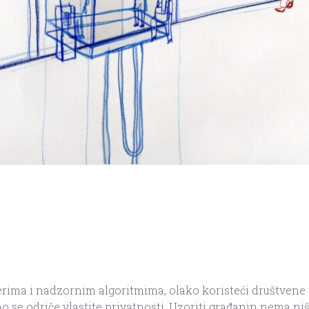
rima i nadzornim algoritmima, olako koristeći društvene 
o se odriče vlastite privatnosti. Uzoriti građanin nema niš