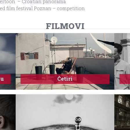
upertoon – Croatian panorama
ed film festival Poznan – competition
FILMOVI
nu
Četiri