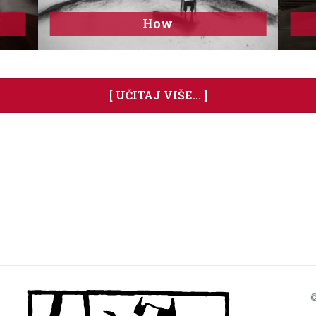
How
[ UČITAJ VIŠE... ]
©