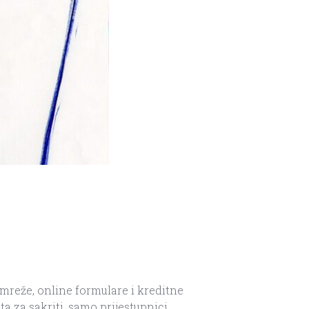
mreže, online formulare i kreditne
ta za sakriti, samo prijestupnici