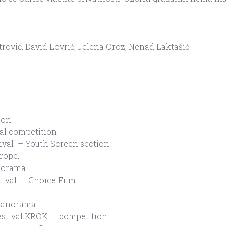
trović, David Lovrić, Jelena Oroz, Nenad Laktašić
ion
al competition
tival – Youth Screen section
rope,
anorama
tival – Choice Film
 panorama
estival KROK – competition