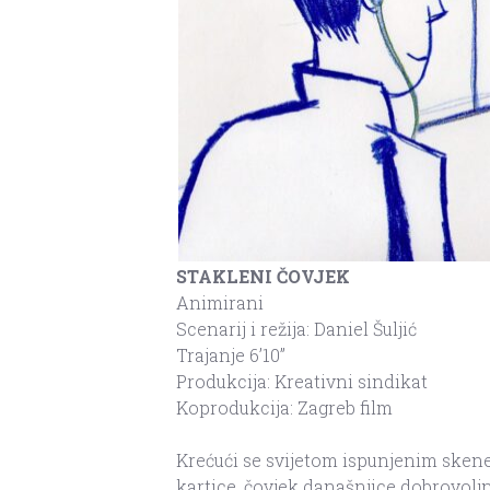
STAKLENI ČOVJEK
Animirani
Scenarij i režija: Daniel Šuljić
Trajanje 6’10”
Produkcija: Kreativni sindikat
Koprodukcija: Zagreb film
Krećući se svijetom ispunjenim skene
kartice, čovjek današnjice dobrovoljn