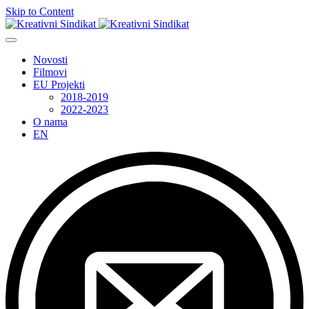
Skip to Content
Novosti
Filmovi
EU Projekti
2018-2019
2022-2023
O nama
EN