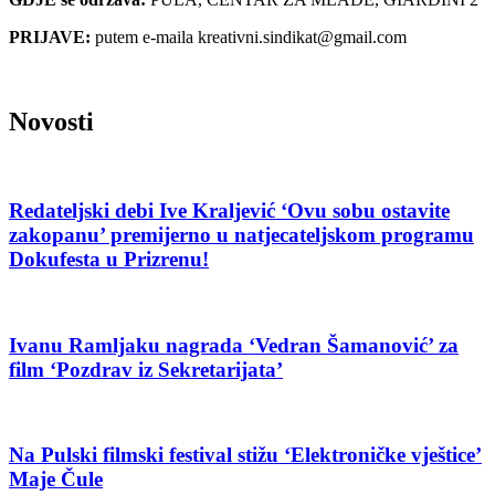
PRIJAVE:
putem e-maila kreativni.sindikat@gmail.com
Novosti
Redateljski debi Ive Kraljević ‘Ovu sobu ostavite
zakopanu’ premijerno u natjecateljskom programu
Dokufesta u Prizrenu!
Ivanu Ramljaku nagrada ‘Vedran Šamanović’ za
film ‘Pozdrav iz Sekretarijata’
Na Pulski filmski festival stižu ‘Elektroničke vještice’
Maje Čule