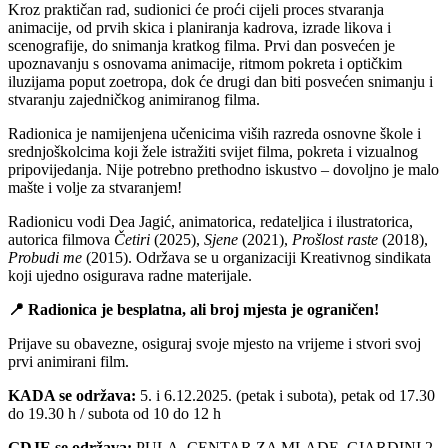
Kroz praktičan rad, sudionici će proći cijeli proces stvaranja
animacije, od prvih skica i planiranja kadrova, izrade likova i
scenografije, do snimanja kratkog filma. Prvi dan posvećen je
upoznavanju s osnovama animacije, ritmom pokreta i optičkim
iluzijama poput zoetropa, dok će drugi dan biti posvećen snimanju i
stvaranju zajedničkog animiranog filma.
Radionica je namijenjena učenicima viših razreda osnovne škole i
srednjoškolcima koji žele istražiti svijet filma, pokreta i vizualnog
pripovijedanja. Nije potrebno prethodno iskustvo – dovoljno je malo
mašte i volje za stvaranjem!
Radionicu vodi Dea Jagić, animatorica, redateljica i ilustratorica,
autorica filmova
Četiri
(2025),
Sjene
(2021),
Prošlost raste
(2018),
Probudi me
(2015). Održava se u organizaciji Kreativnog sindikata
koji ujedno osigurava radne materijale.
📍
Radionica je besplatna, ali b
roj mjesta je ograničen!
Prijave su obavezne, osiguraj svoje mjesto na vrijeme i stvori svoj
prvi animirani film.
KADA se održava:
5. i 6.12.2025. (petak i subota), petak od 17.30
do 19.30 h / subota od 10 do 12 h
GDJE se održava:
PULA, CENTAR ZA MLADE, GIARDINI 2