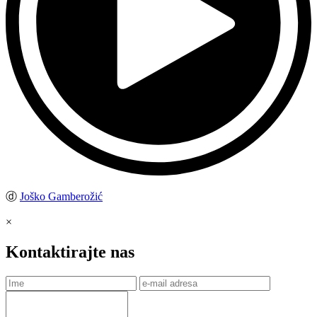
ⓓ
Joško Gamberožić
×
Kontaktirajte nas