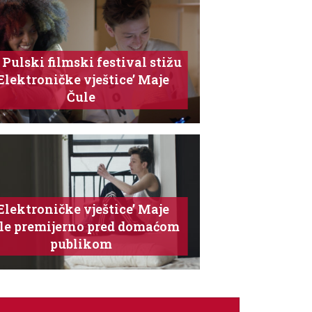
Pulski filmski festival stižu
Elektroničke vještice’ Maje
Čule
Elektroničke vještice’ Maje
le premijerno pred domaćom
publikom