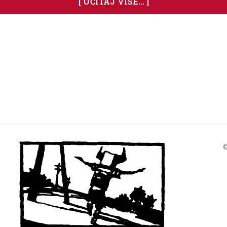
[ UČITAJ VIŠE... ]
©