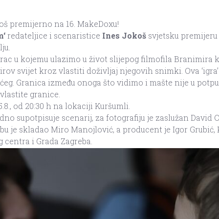
koš premijerno na 16. MakeDoxu!
m
‘
redateljice i scenaristice
Ines Jokoš
svjetsku premijeru 
ju.
rac u kojemu ulazimo u život slijepog filmofila Branimira k
ov svijet kroz vlastiti doživljaj njegovih snimki. Ova ‘igr
ćeg. Granica između onoga što vidimo i mašte nije u potpun
vlastite granice.
.8., od 20:30 h na lokaciji Kuršumli.
dno supotpisuje scenarij, za fotografiju je zaslužan David O
u je skladao Miro Manojlović, a producent je Igor Grubić, K
 centra i Grada Zagreba.