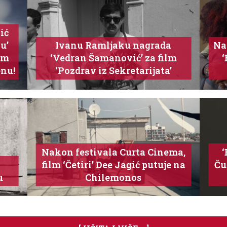
ić
u’
Ivanu Ramljaku nagrada
Na 
om
‘Vedran Šamanović’ za film
‘
enu!
‘Pozdrav iz Sekretarijata’
Nakon festivala Curta Cinema,
‘
film ‘Četiri’ Dee Jagić putuje na
Ču
u
Chilemonos