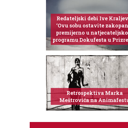
Redateljski debi Ive Kraljev
‘Ovu sobu ostavite zakopan
premijerno u natjecateljsk
programu Dokufesta u Prizr
Retrospektiva Marka
Meštrovića na Animafest