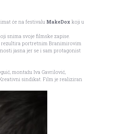
imat će na festivalu
MakeDox
koji u
oji snima svoje filmske zapise.
a’ rezultira portretnim Branimirovim
osti jasna jer se i sam protagonist
guić, montažu Iva Gavrilović,
reativni sindikat. Film je realiziran