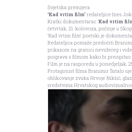
Svjetska premijera
‘Kad vrtim film’
redateljice Ines Jo
Kratki dokumentarac ‘
Kad vrtim fil
četvrtak, 21. kolovoza, počinje u Skopl
‘Kad vrtim film’ poetski je dokumenta
Redateljica pomaže predočiti Branimir
prikazom na granici nevidećeg i vide
poigrava s filmom kako bi preispitao 
Film je na rasporedu u ponedjeljak, 25
Protagonist filma Branimir Šutalo uje
oblikovanje zvuka Hrvoje Nikšić, glazb
sredstvima Hrvatskog audiovizualnog