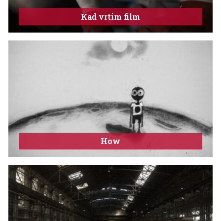
Kad vrtim film
How