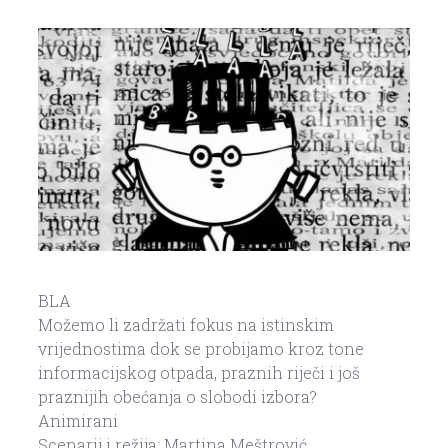
BLA
Možemo li zadržati fokus na istinskim
vrijednostima dok se probijamo kroz tone
informacijskog otpada, praznih riječi i još
praznijih obećanja o slobodi izbora?
Animirani
Scenarij i režija: Martina Meštrović