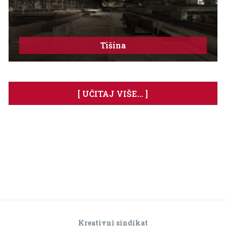
Tišina
[ UČITAJ VIŠE... ]
Kreativni sindikat