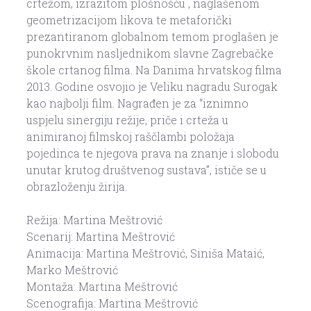
crtežom, izrazitom plošnošću , naglašenom
geometrizacijom likova te metaforički
prezantiranom globalnom temom proglašen je
punokrvnim nasljednikom slavne Zagrebačke
škole crtanog filma. Na Danima hrvatskog filma
2013. Godine osvojio je Veliku nagradu Surogak
kao najbolji film. Nagrađen je za “iznimno
uspjelu sinergiju režije, priče i crteža u
animiranoj filmskoj raščlambi položaja
pojedinca te njegova prava na znanje i slobodu
unutar krutog društvenog sustava”, ističe se u
obrazloženju žirija.
Režija: Martina Meštrović
Scenarij: Martina Meštrović
Animacija: Martina Meštrović, Siniša Mataić,
Marko Meštrović
Montaža: Martina Meštrović
Scenografija: Martina Meštrović