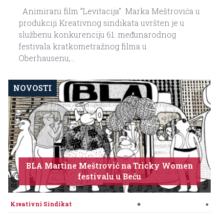
Animirani film “Levitacija” Marka Meštrovića u
produkciji Kreativnog sindikata uvršten je u
službenu konkurenciju 61. međunarodnog
festivala kratkometražnog filma u
Oberhausenu,...
NOVOSTI
BLA Martine Meštrović na Tricky Women
festivalu u Beču
●
Kreativni Sindikat
●