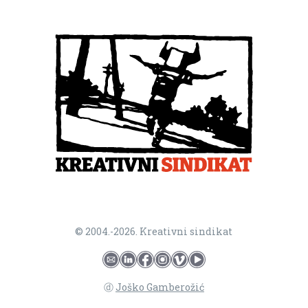
© 2004.-2026. Kreativni sindikat
ⓓ
Joško Gamberožić