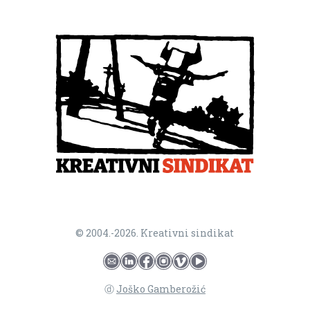
© 2004.-2026. Kreativni sindikat
ⓓ
Joško Gamberožić